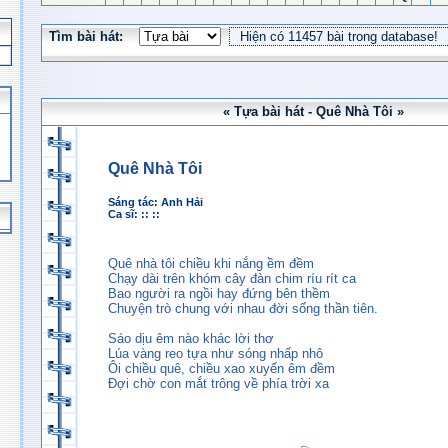
Tìm bài hát:
« Tựa bài hát - Quê Nhà Tôi »
Quê Nhà Tôi
Sáng tác:
Anh Hải
Ca sĩ: :: ::
Quê nhà tôi chiều khi nắng ềm đềm
Chạy dài trên khóm cây đàn chim ríu rít ca
Bao người ra ngồi hay đứng bên thềm
Chuyện trò chung với nhau đời sống thần tiên.
Sáo dịu êm nào khác lời thơ
Lúa vàng reo tựa như sóng nhấp nhô
Ôi chiều quê, chiều xao xuyến êm đềm
Đợi chờ con mắt trông về phía trời xa