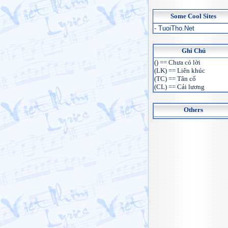
Some Cool Sites
- TuoiTho.Net
Ghi Chú
() == Chưa có lời
(LK) == Liên khúc
(TC) == Tân cổ
(CL) == Cải lương
Others