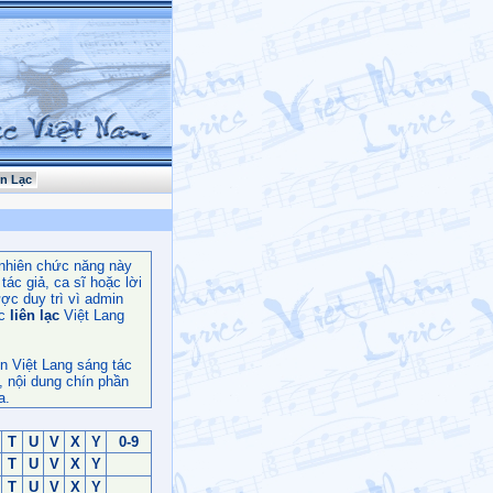
ên Lạc
nhiên chức năng này
ác giả, ca sĩ hoặc lời
ợc duy trì vì admin
c
liên lạc
Việt Lang
n Việt Lang sáng tác
, nội dung chín phần
a.
T
U
V
X
Y
0-9
T
U
V
X
Y
T
U
V
X
Y