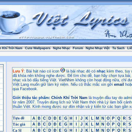
h Khí Trời Nam
Cute Wallpapers
Nghe Nhạc
Forum
Nghe Nhạc Việt
Tu Sach
Li
Lưu Ý
: Bài hát nào có icon
là bài nhạc đó có
nhạc
kèm theo, tuy 
đã khóa nên không nghe được. Để tìm cho dễ, bạn hãy chọn tựa bài, t
nhạc và bỏ dấu tiếng Việt.
VietNhim
không còn hoạt động nữa, chỉ đư
Việt Lang muốn giữ làm kỷ niệm. Nếu có thắc mắc xin gởi
email
hoặ
qua Facebook.
Giới thiệu tác phẩm:
Chính Khí Trời Nam
là truyện đầu tay do admi
từ năm 2007. Truyện dùng lịch sử Việt Nam thời nhà Lý làm bối cảnh
thuần Việt. Kính mong được sự đón nhận và ý kiến từ các bạn gần x
Tựa đề
A
B
C
D
Đ
E
G
H
I
J
K
L
M
N
O
P
Q
R
S
Tác giả
A
B
C
D
Đ
E
G
H
I
J
K
L
M
N
O
P
Q
R
S
Ca Sĩ
A
B
C
D
Đ
E
G
H
I
J
K
L
M
N
O
P
Q
R
S