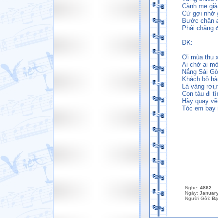
Cành me già
Cứ gợi nhớ 
Bước chân a
Phải chăng 
ĐK:
Ơi mùa thu 
Ai chờ ai m
Nắng Sài Gòn
Khách bộ hà
Lá vàng rơi
Con tàu đi 
Hãy quay về
Tóc em bay 
Nghe:
4862
Ngày:
January
Người Gởi:
Bạ