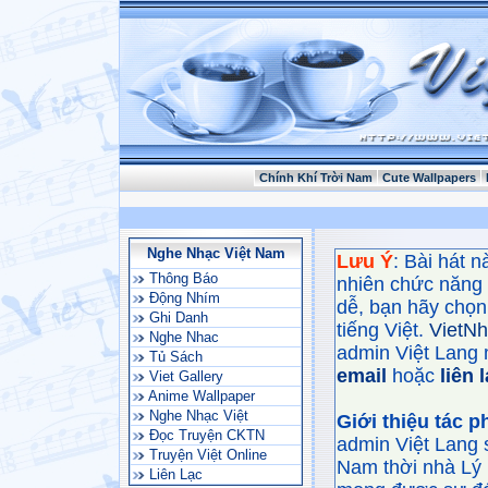
Chính Khí Trời Nam
Cute Wallpapers
Nghe Nhạc Việt Nam
Lưu Ý
: Bài hát 
Thông Báo
nhiên chức năng
Động Nhím
dễ, bạn hãy chọn 
Ghi Danh
tiếng Việt.
VietN
Nghe Nhac
admin Việt Lang 
Tủ Sách
email
hoặc
liên 
Viet Gallery
Anime Wallpaper
Nghe Nhạc Việt
Giới thiệu tác 
Đọc Truyện CKTN
admin Việt Lang 
Truyện Việt Online
Nam thời nhà Lý 
Liên Lạc