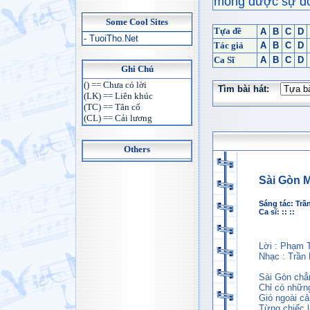
mong được sự đón
Some Cool Sites
Tựa đề
A
B
C
D
- TuoiTho.Net
Tác giả
A
B
C
D
Ca Sĩ
A
B
C
D
Ghi Chú
() == Chưa có lời
Tìm bài hát:
(LK) == Liên khúc
(TC) == Tân cổ
(CL) == Cải lương
Others
Sài Gòn 
Sáng tác:
Trầ
Ca sĩ: :: ::
Lời : Phạm 
Nhạc : Trần
Sài Gòn chẳ
Chỉ có nhữn
Gió ngoài cả
Từng chiếc 