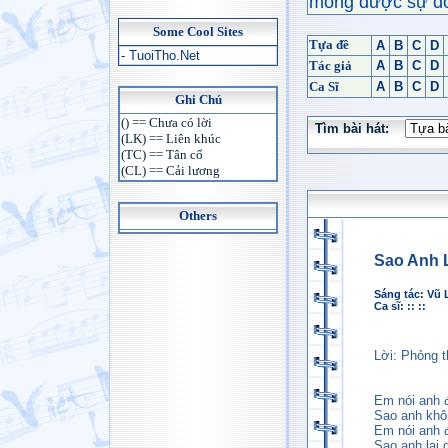
mong được sự đón
Some Cool Sites
Tựa đề
A
B
C
D
- TuoiTho.Net
Tác giả
A
B
C
D
Ca Sĩ
A
B
C
D
Ghi Chú
() == Chưa có lời
Tìm bài hát:
(LK) == Liên khúc
(TC) == Tân cổ
(CL) == Cải lương
Others
Sao Anh 
Sáng tác:
Vũ 
Ca sĩ: :: ::
Lời: Phỏng 
Em nói anh đ
Sao anh khô
Em nói anh 
Sao anh lại q