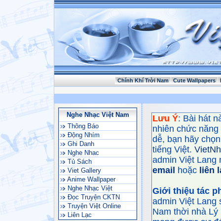
Chính Khí Trời Nam
Cute Wallpapers
Nghe Nhạc Việt Nam
Lưu Ý
: Bài hát 
Thông Báo
nhiên chức năng
Động Nhím
dễ, bạn hãy chọn 
Ghi Danh
tiếng Việt.
VietN
Nghe Nhac
admin Việt Lang 
Tủ Sách
email
hoặc
liên 
Viet Gallery
Anime Wallpaper
Nghe Nhạc Việt
Giới thiệu tác 
Đọc Truyện CKTN
admin Việt Lang 
Truyện Việt Online
Nam thời nhà Lý 
Liên Lạc