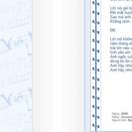
Lời nói gió b
Đôi mắt huy
Sao mà anh 
Không nhìn..
ĐK:
Lời nói khôn
năm tháng d
trái tim này
tình yêu em 
Anh ngốc củ
đừng tin lời
Anh hãy nhìn
Anh hãy nhì
Nghe:
4686
Ngày:
January
Người Gởi:
Bạ