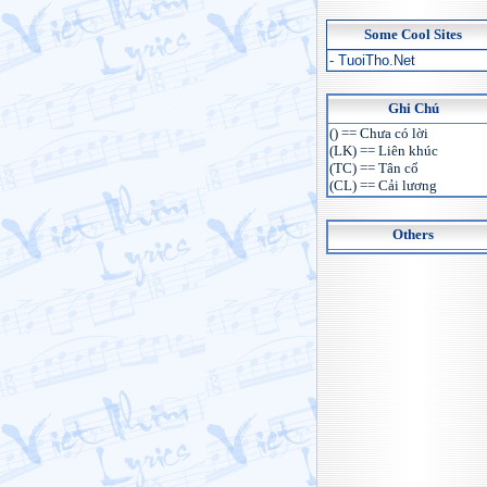
Some Cool Sites
- TuoiTho.Net
Ghi Chú
() == Chưa có lời
(LK) == Liên khúc
(TC) == Tân cổ
(CL) == Cải lương
Others