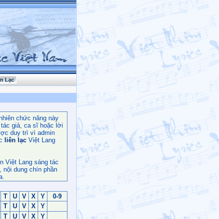
ên Lạc
nhiên chức năng này
ác giả, ca sĩ hoặc lời
ợc duy trì vì admin
c
liên lạc
Việt Lang
n Việt Lang sáng tác
, nội dung chín phần
a.
T
U
V
X
Y
0-9
T
U
V
X
Y
T
U
V
X
Y