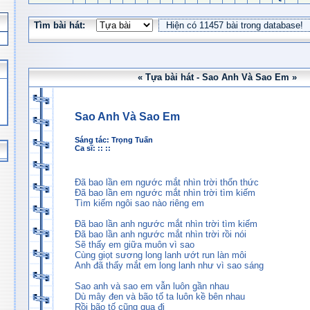
Tìm bài hát:
« Tựa bài hát - Sao Anh Và Sao Em »
Sao Anh Và Sao Em
Sáng tác:
Trọng Tuấn
Ca sĩ: :: ::
Đã bao lần em ngước mắt nhìn trời thổn thức
Đã bao lần em ngước mắt nhìn trời tìm kiếm
Tìm kiếm ngôi sao nào riêng em
Đã bao lần anh ngước mắt nhìn trời tìm kiếm
Đã bao lần anh ngước mắt nhìn trời rồi nói
Sẽ thấy em giữa muôn vì sao
Cùng giọt sương long lanh ướt run làn môi
Anh đã thấy mắt em long lanh như vì sao sáng
Sao anh và sao em vẫn luôn gần nhau
Dù mây đen và bão tố ta luôn kề bên nhau
Rồi bão tố cũng qua đi