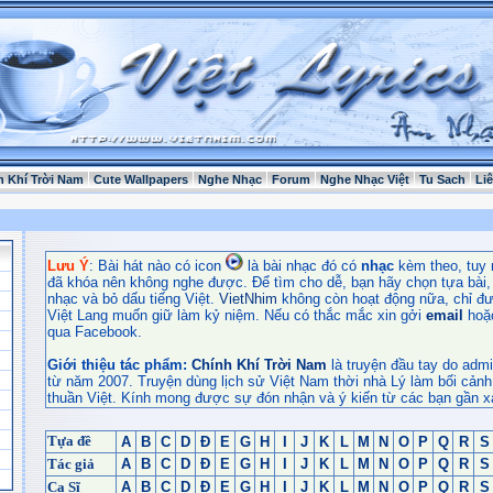
h Khí Trời Nam
Cute Wallpapers
Nghe Nhạc
Forum
Nghe Nhạc Việt
Tu Sach
Li
Lưu Ý
: Bài hát nào có icon
là bài nhạc đó có
nhạc
kèm theo, tuy 
đã khóa nên không nghe được. Để tìm cho dễ, bạn hãy chọn tựa bài, t
nhạc và bỏ dấu tiếng Việt.
VietNhim
không còn hoạt động nữa, chỉ đư
Việt Lang muốn giữ làm kỷ niệm. Nếu có thắc mắc xin gởi
email
hoặ
qua Facebook.
Giới thiệu tác phẩm:
Chính Khí Trời Nam
là truyện đầu tay do admi
từ năm 2007. Truyện dùng lịch sử Việt Nam thời nhà Lý làm bối cảnh
thuần Việt. Kính mong được sự đón nhận và ý kiến từ các bạn gần x
Tựa đề
A
B
C
D
Đ
E
G
H
I
J
K
L
M
N
O
P
Q
R
S
Tác giả
A
B
C
D
Đ
E
G
H
I
J
K
L
M
N
O
P
Q
R
S
Ca Sĩ
A
B
C
D
Đ
E
G
H
I
J
K
L
M
N
O
P
Q
R
S