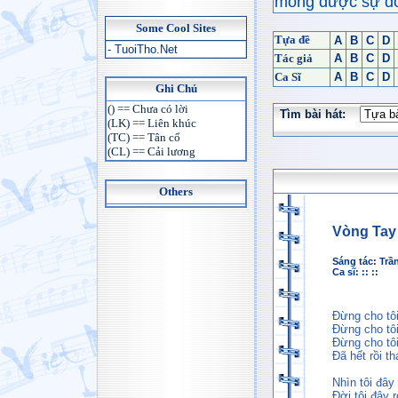
mong được sự đón
Some Cool Sites
Tựa đề
A
B
C
D
- TuoiTho.Net
Tác giả
A
B
C
D
Ca Sĩ
A
B
C
D
Ghi Chú
() == Chưa có lời
Tìm bài hát:
(LK) == Liên khúc
(TC) == Tân cổ
(CL) == Cải lương
Others
Vòng Tay
Sáng tác:
Trầ
Ca sĩ: :: ::
Đừng cho tôi
Đừng cho tôi
Đừng cho tôi
Đã hết rồi 
Nhìn tôi đây
Đời tôi đây 