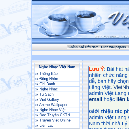
Chính Khí Trời Nam
Cute Wallpapers
Nghe Nhạc Việt Nam
Lưu Ý
: Bài hát 
Thông Báo
nhiên chức năng
Động Nhím
dễ, bạn hãy chọn 
Ghi Danh
tiếng Việt.
VietN
Nghe Nhac
admin Việt Lang 
Tủ Sách
email
hoặc
liên 
Viet Gallery
Anime Wallpaper
Nghe Nhạc Việt
Giới thiệu tác 
Đọc Truyện CKTN
admin Việt Lang 
Truyện Việt Online
Nam thời nhà Lý 
Liên Lạc