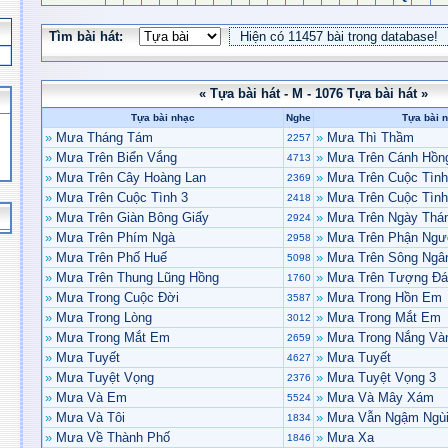
Tìm bài hát:
« Tựa bài hát - M - 1076 Tựa bài hát »
Tựa bài nhạc
Nghe
Tựa bài 
»
Mưa Tháng Tám
»
Mưa Thì Thầm
2257
»
Mưa Trên Biển Vắng
»
Mưa Trên Cánh Hồn
4713
»
Mưa Trên Cây Hoàng Lan
»
Mưa Trên Cuộc Tình
2369
»
Mưa Trên Cuộc Tình 3
»
Mưa Trên Cuộc Tình
2418
»
Mưa Trên Giàn Bông Giấy
»
Mưa Trên Ngày Thá
2924
»
Mưa Trên Phím Ngà
»
Mưa Trên Phận Ngư
2958
»
Mưa Trên Phố Huế
»
Mưa Trên Sông Ngâ
5098
»
Mưa Trên Thung Lũng Hồng
»
Mưa Trên Tượng Đá
1760
»
Mưa Trong Cuộc Đời
»
Mưa Trong Hồn Em
3587
»
Mưa Trong Lòng
»
Mưa Trong Mắt Em
3012
»
Mưa Trong Mắt Em
»
Mưa Trong Nắng Và
2659
»
Mưa Tuyết
»
Mưa Tuyết
4627
»
Mưa Tuyệt Vọng
»
Mưa Tuyệt Vọng 3
2376
»
Mưa Và Em
»
Mưa Và Mây Xám
5524
»
Mưa Và Tôi
»
Mưa Vẫn Ngậm Ngùi
1834
»
Mưa Về Thành Phố
»
Mưa Xa
1846