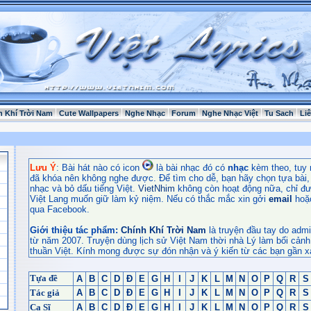
h Khí Trời Nam
Cute Wallpapers
Nghe Nhạc
Forum
Nghe Nhạc Việt
Tu Sach
Li
Lưu Ý
: Bài hát nào có icon
là bài nhạc đó có
nhạc
kèm theo, tuy 
đã khóa nên không nghe được. Để tìm cho dễ, bạn hãy chọn tựa bài, t
nhạc và bỏ dấu tiếng Việt.
VietNhim
không còn hoạt động nữa, chỉ đư
Việt Lang muốn giữ làm kỷ niệm. Nếu có thắc mắc xin gởi
email
hoặ
qua Facebook.
Giới thiệu tác phẩm:
Chính Khí Trời Nam
là truyện đầu tay do admi
từ năm 2007. Truyện dùng lịch sử Việt Nam thời nhà Lý làm bối cảnh
thuần Việt. Kính mong được sự đón nhận và ý kiến từ các bạn gần x
Tựa đề
A
B
C
D
Đ
E
G
H
I
J
K
L
M
N
O
P
Q
R
S
Tác giả
A
B
C
D
Đ
E
G
H
I
J
K
L
M
N
O
P
Q
R
S
Ca Sĩ
A
B
C
D
Đ
E
G
H
I
J
K
L
M
N
O
P
Q
R
S