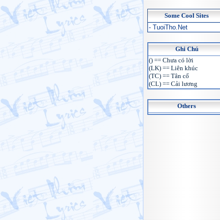
Some Cool Sites
- TuoiTho.Net
Ghi Chú
() == Chưa có lời
(LK) == Liên khúc
(TC) == Tân cổ
(CL) == Cải lương
Others