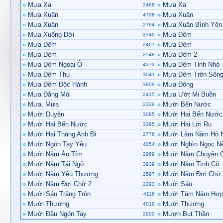
»
Mưa Xa
»
Mưa Xa
2468
»
Mưa Xuân
»
Mưa Xuân
4798
»
Mưa Xuân
»
Mưa Xuân Bình Yên
2764
»
Mưa Xuống Đời
»
Mưa Đêm
2740
»
Mưa Đêm
»
Mưa Đêm
2407
»
Mưa Đêm
»
Mưa Đêm 2
2548
»
Mưa Đêm Ngoại Ô
»
Mưa Đêm Tỉnh Nhỏ
4372
»
Mưa Đêm Thu
»
Mưa Đêm Trên Sôn
3041
»
Mưa Đêm Độc Hành
»
Mưa Đông
3809
»
Mưa Đắng Môi
»
Mưa Ướt Mi Buồn
2415
»
Mưa, Mưa
»
Mười Bến Nước
2329
»
Mười Duyên
»
Mười Hai Bến Nước
3085
»
Mười Hai Bến Nước
»
Mười Hai Lời Ru
3395
»
Mười Hai Tháng Anh Đi
»
Mười Lăm Năm Hò 
2776
»
Mười Ngón Tay Yêu
»
Mười Nghìn Ngọc N
4054
»
Mười Năm Áo Tím
»
Mười Năm Chuyện 
2969
»
Mười Năm Tái Ngộ
»
Mười Năm Tình Cũ
3939
»
Mười Năm Yêu Thương
»
Mười Năm Đợi Chờ
2597
»
Mười Năm Đợi Chờ 2
»
Mười Sáu
2293
»
Mười Sáu Trăng Tròn
»
Mười Tám Năm Hợp
4116
»
Mười Thương
»
Mười Thương
4019
»
Mười Đầu Ngón Tay
»
Mượn Bụt Thần
2900