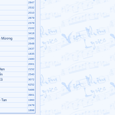
2847
2532
2010
2879
2379
2102
3418
g Mừơng
2260
2648
2437
1835
2480
2001
Hẹn
2152
ến
2540
Cũ
3072
6252
5486
3901
 Tan
1960
2479
1898