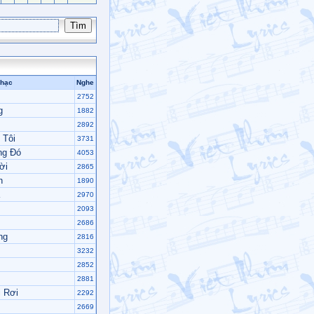
nhạc
Nghe
2752
g
1882
2892
 Tôi
3731
ng Đó
4053
ời
2865
n
1890
2970
2093
2686
ng
2816
3232
2852
2881
 Rơi
2292
2669