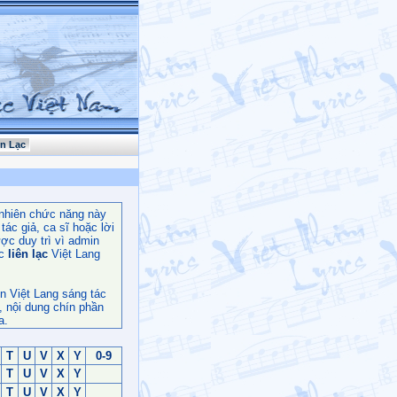
ên Lạc
nhiên chức năng này
ác giả, ca sĩ hoặc lời
ợc duy trì vì admin
c
liên lạc
Việt Lang
n Việt Lang sáng tác
, nội dung chín phần
a.
T
U
V
X
Y
0-9
T
U
V
X
Y
T
U
V
X
Y