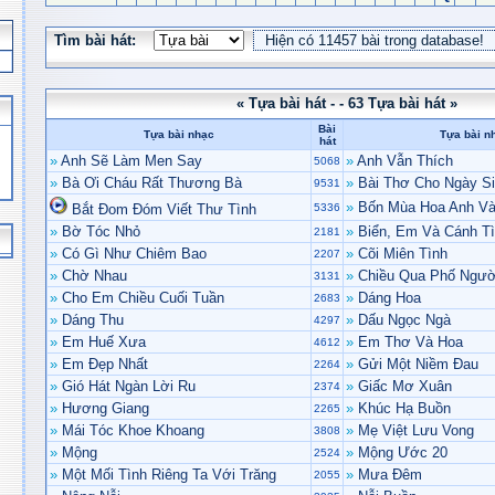
Tìm bài hát:
« Tựa bài hát - - 63 Tựa bài hát »
Bài
Tựa bài nhạc
Tựa bài n
hát
»
Anh Sẽ Làm Men Say
»
Anh Vẫn Thích
5068
»
Bà Ơi Cháu Rất Thương Bà
»
Bài Thơ Cho Ngày Si
9531
»
Bốn Mùa Hoa Anh V
Bắt Đom Đóm Viết Thư Tình
5336
»
Bờ Tóc Nhỏ
»
Biển, Em Và Cánh Tì
2181
»
Có Gì Như Chiêm Bao
»
Cõi Miên Tình
2207
»
Chờ Nhau
»
Chiều Qua Phố Ngườ
3131
»
Cho Em Chiều Cuối Tuần
»
Dáng Hoa
2683
»
Dáng Thu
»
Dấu Ngọc Ngà
4297
»
Em Huế Xưa
»
Em Thơ Và Hoa
4612
»
Em Đẹp Nhất
»
Gửi Một Niềm Đau
2264
»
Gió Hát Ngàn Lời Ru
»
Giấc Mơ Xuân
2374
»
Hương Giang
»
Khúc Hạ Buồn
2265
»
Mái Tóc Khoe Khoang
»
Mẹ Việt Lưu Vong
3808
»
Mộng
»
Mộng Ước 20
2524
»
Một Mối Tình Riêng Ta Với Trăng
»
Mưa Đêm
2055