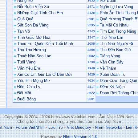
»
Nông Nỗi
»
Nỗi Buồn
3935
»
Nỗi Buồn Viễn Xứ
»
Ngấn Lệ Lưu Vong
2471
»
Những Giọt Tình Cho Em
»
Phía Ân Tình Thong
2126
»
Quà Quê
»
Quê Hương Thanh B
3981
»
Sắt Son Đá Vàng
»
Ta Mãi Có Nhau
2235
»
Tan Vỡ
»
Tìm Em Trong Nắng
4343
»
Tỉnh Giấc Mơ Hoa
»
Thôi Nhé Em
2347
»
Theo Em Quên Đếm Tuổi Mình
»
Thu Nhớ Người Đi
2058
»
Thu Tha Hương
»
Thu Đến Bao Giờ
2255
»
Thuở Nào Sao Lạc
»
Tiếng Vọng
2082
»
Tuổi Vàng
»
Vẫn Còn Đây
1730
»
Vẫn Yêu Em
»
Về Thăm
1949
»
Xin Có Em Giữ Lại Ở Bên Đời
»
Xuân Đoàn Tụ
3629
»
Yêu Em Mộng Mơ
»
Đám Cưới Làng Quê
4034
»
Đêm Chia Ly
»
Đêm Kỷ Niệm
2417
»
Đôi Mắt
»
Đoạn Rời Tháng Chí
3622
»
Đuổi Bóng
2601
Copyrights © 2004 - 2024 http://www.Vietnhim.com - Âm Nhạc Việt Nam
Chúng tôi chào đón những ai yêu thích âm nhạc Việt Nam
et Nam
-
Forum VietNhim
-
Lưu Trữ
-
Viet Directory
-
Nhím Networks
-
Liên K
Powered by
Nhím Version 3.1.0