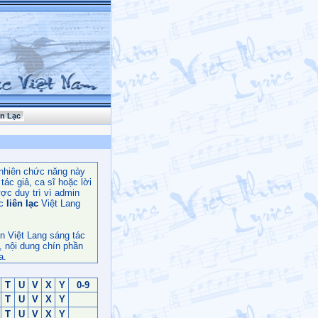
ên Lạc
nhiên chức năng này
ác giả, ca sĩ hoặc lời
ợc duy trì vì admin
c
liên lạc
Việt Lang
n Việt Lang sáng tác
, nội dung chín phần
a.
T
U
V
X
Y
0-9
T
U
V
X
Y
T
U
V
X
Y