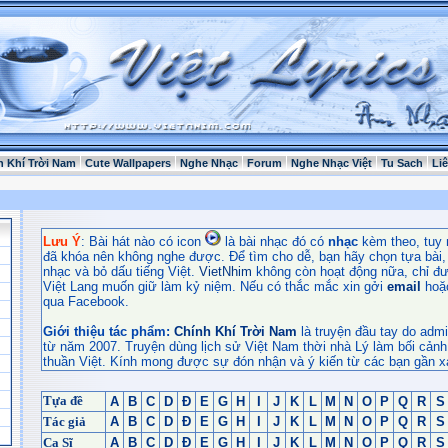
h Khí Trời Nam
Cute Wallpapers
Nghe Nhạc
Forum
Nghe Nhạc Việt
Tu Sach
Li
Lưu Ý
: Bài hát nào có icon
là bài nhạc đó có
nhạc
kèm theo, tuy 
đã khóa nên không nghe được. Để tìm cho dễ, bạn hãy chọn tựa bài, t
nhạc và bỏ dấu tiếng Việt.
VietNhim
không còn hoạt động nữa, chỉ đư
Việt Lang muốn giữ làm kỷ niệm. Nếu có thắc mắc xin gởi
email
hoặ
qua Facebook.
Giới thiệu tác phẩm:
Chính Khí Trời Nam
là truyện đầu tay do admi
từ năm 2007. Truyện dùng lịch sử Việt Nam thời nhà Lý làm bối cảnh
thuần Việt. Kính mong được sự đón nhận và ý kiến từ các bạn gần x
Tựa đề
A
B
C
D
Đ
E
G
H
I
J
K
L
M
N
O
P
Q
R
S
Tác giả
A
B
C
D
Đ
E
G
H
I
J
K
L
M
N
O
P
Q
R
S
Ca Sĩ
A
B
C
D
Đ
E
G
H
I
J
K
L
M
N
O
P
Q
R
S