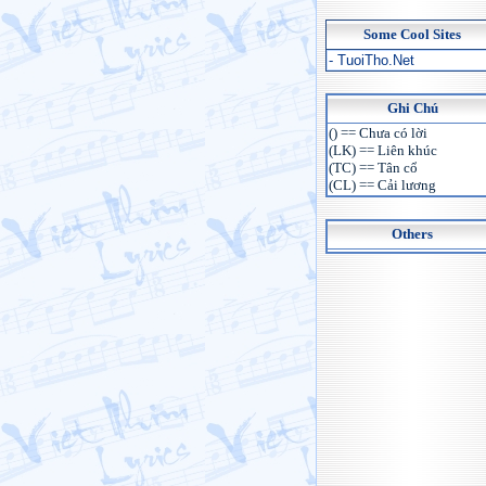
Some Cool Sites
- TuoiTho.Net
Ghi Chú
() == Chưa có lời
(LK) == Liên khúc
(TC) == Tân cổ
(CL) == Cải lương
Others