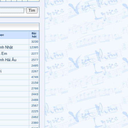
Bài
hạc
hát
3230
nh Nhật
12395
à Em
2277
nh Hải Âu
2577
2495
i
2267
4746
2159
2766
2443
2488
2567
2225
2462
2380