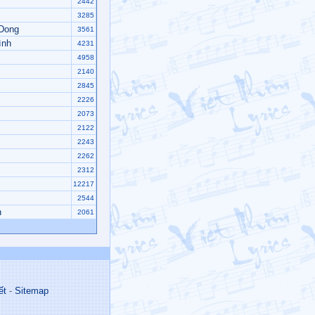
2442
3285
 Dong
3561
ình
4231
4958
2140
2845
2226
2073
2122
2243
2262
2312
12217
2544
n
2061
ết
-
Sitemap