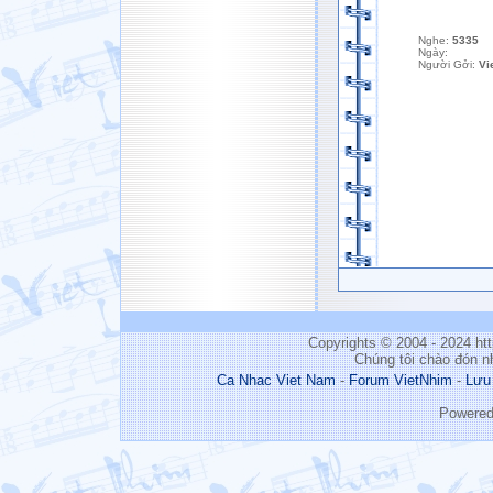
Nghe:
5335
Ngày:
Người Gởi:
Vi
Copyrights © 2004 - 2024 h
Chúng tôi chào đón n
Ca Nhac Viet Nam
-
Forum VietNhim
-
Lưu
Powere