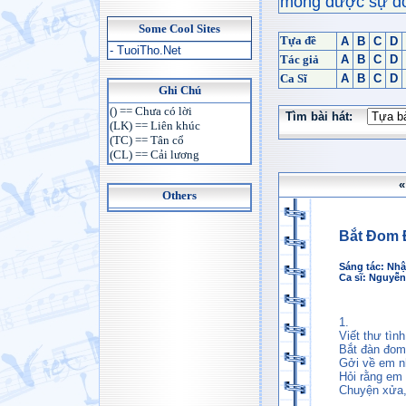
mong được sự đón
Some Cool Sites
Tựa đề
A
B
C
D
- TuoiTho.Net
Tác giả
A
B
C
D
Ca Sĩ
A
B
C
D
Ghi Chú
() == Chưa có lời
Tìm bài hát:
(LK) == Liên khúc
(TC) == Tân cổ
(CL) == Cải lương
«
Others
Bắt Đom 
Sáng tác:
Nhậ
Ca sĩ:
Nguyễn
1.
Viết thư tình
Bắt đàn đom 
Gởi về em nh
Hỏi rằng em
Chuyện xửa,