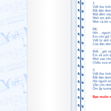
2.
Viết thư tình
Bắt đàn đom 
Một đêm vào
Nhớ em ánh 
Nhớ cả bờ va
ĐK:
Hỡi ...ngườ
Em còn giữ l
Viết từ ánh 
Của đàn đom
..........
Biết ...giờ 
Em về ướt á
Nhớ sao ch
Chiều xưa em
3.
Viết thư tình
Bắt đàn đom 
Hỏi người em
Vẫn còn nhớ
Ôm ấp tương
Bạn muốn ng