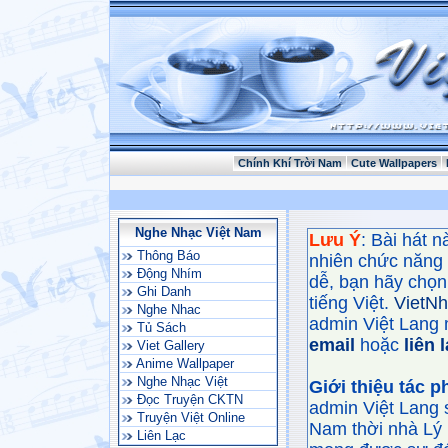
Chính Khí Trời Nam
Cute Wallpapers
Nghe Nhạc Việt Nam
Lưu Ý
: Bài hát 
Thông Báo
nhiên chức năng
Động Nhím
dễ, bạn hãy chọn 
Ghi Danh
tiếng Việt.
VietN
Nghe Nhac
admin Việt Lang 
Tủ Sách
email
hoặc
liên 
Viet Gallery
Anime Wallpaper
Nghe Nhạc Việt
Giới thiệu tác 
Đọc Truyện CKTN
admin Việt Lang 
Truyện Việt Online
Nam thời nhà Lý 
Liên Lạc