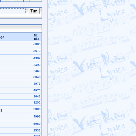
Bài
hạc
hát
m
6895
3573
4309
2493
2369
3048
4973
4975
3643
3202
g
3890
4999
5950
2531