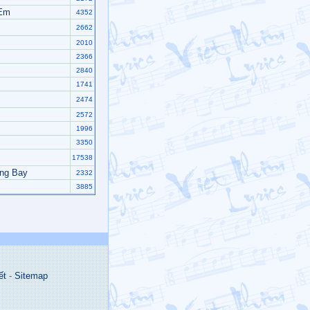
 Em
4352
2662
2010
2366
2840
1741
2474
2572
1996
3350
17538
ng Bay
2332
3885
ết
-
Sitemap