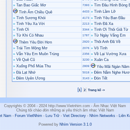
»
Tan Bao Giấc Mơ
»
Tìm Đâu Hình Bóng
7393
»
Tình Lầm Lỡ
Tình Ấm Chiều Quê
4433
»
Tình Sương Khói
»
Tình Yêu Ban Đầu
4173
»
Tình Yêu Xa Vời
»
Tình Đã Xa
2213
»
Tình Ơi
»
Tình Ơi Thôi Giã Từ
3344
»
Từ Khi Có Nhau
»
Từ Ngày Vắng Em
1787
»
Thôi Anh Đã Về
Thêm Yêu Đời Hơn
2920
»
Trái Tim Mộng Mơ
»
Vô Tình
2076
»
Vẫn Yêu Em Muôn Trùng
»
Về Lại Vường Xưa
2356
»
Về Quê Cũ
»
Xuân Ca
3230
»
Xuống Phố Mùa Thu
2809
Yêu Mãi Ngàn Năm
»
Đà Lạt Nhớ
»
Đêm Nằm Nghe Hươ
5018
»
Đêm Uyên Ương
»
Đón Tết
3143
[
]
[
]
1
2
Trang kế ->
Copyrights © 2004 - 2024 http://www.Vietnhim.com - Âm Nhạc Việt Nam
Chúng tôi chào đón những ai yêu thích âm nhạc Việt Nam
et Nam
-
Forum VietNhim
-
Lưu Trữ
-
Viet Directory
-
Nhím Networks
-
Liên K
Powered by
Nhím Version 3.1.0