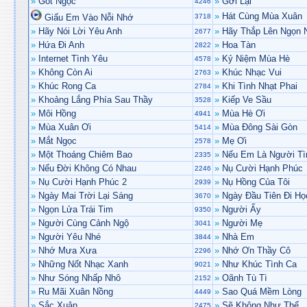
»
Gót Ngọc
»
Gởi Lại
4246
»
Hát Cùng Mùa Xuân
Giấu Em Vào Nỗi Nhớ
3718
»
Hãy Nói Lời Yêu Anh
»
Hãy Thắp Lên Ngọn 
2677
»
Hứa Đi Anh
»
Hoa Tàn
2822
»
Internet Tình Yêu
»
Kỷ Niệm Mùa Hè
4578
»
Không Còn Ai
»
Khúc Nhạc Vui
2763
»
Khúc Rong Ca
»
Khi Tình Nhạt Phai
2784
»
Khoảng Lắng Phía Sau Thầy
»
Kiếp Ve Sầu
3528
»
Môi Hồng
»
Mùa Hè Ơi
4941
»
Mùa Xuân Ơi
»
Mùa Đông Sài Gòn
5414
»
Mắt Ngọc
»
Mẹ Ơi
2578
»
Một Thoáng Chiêm Bao
»
Nếu Em Là Người Tì
2335
»
Nếu Đời Không Có Nhau
»
Nụ Cười Hạnh Phúc
2246
»
Nụ Cười Hạnh Phúc 2
»
Nụ Hồng Của Tôi
2939
»
Ngày Mai Trời Lại Sáng
»
Ngày Đầu Tiên Đi Họ
3670
»
Ngọn Lửa Trái Tim
»
Người Ấy
9350
»
Người Cùng Cảnh Ngộ
»
Người Mẹ
3041
»
Người Yêu Nhé
»
Nhà Em
3844
»
Nhớ Mưa Xưa
»
Nhớ Ơn Thầy Cô
2296
»
Những Nốt Nhạc Xanh
»
Như Khúc Tình Ca
9021
»
Như Sóng Nhấp Nhô
»
Oãnh Tù Tì
2152
»
Ru Mãi Xuân Nồng
»
Sao Quá Mềm Lòng
4449
»
Sắc Xuân
»
Sẽ Không Như Thế
2475