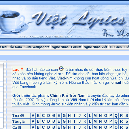
h Khí Trời Nam
Cute Wallpapers
Nghe Nhạc
Forum
Nghe Nhạc Việt
Tu Sach
Li
Lưu Ý
: Bài hát nào có icon
là bài nhạc đó có
nhạc
kèm theo, tuy 
đã khóa nên không nghe được. Để tìm cho dễ, bạn hãy chọn tựa bài, t
nhạc và bỏ dấu tiếng Việt.
VietNhim
không còn hoạt động nữa, chỉ đư
Việt Lang muốn giữ làm kỷ niệm. Nếu có thắc mắc xin gởi
email
hoặ
qua Facebook.
Giới thiệu tác phẩm:
Chính Khí Trời Nam
là truyện đầu tay do admi
từ năm 2007. Truyện dùng lịch sử Việt Nam thời nhà Lý làm bối cảnh
thuần Việt. Kính mong được sự đón nhận và ý kiến từ các bạn gần x
Tựa đề
A
B
C
D
Đ
E
G
H
I
J
K
L
M
N
O
P
Q
R
S
Tác giả
A
B
C
D
Đ
E
G
H
I
J
K
L
M
N
O
P
Q
R
S
Ca Sĩ
A
B
C
D
Đ
E
G
H
I
J
K
L
M
N
O
P
Q
R
S