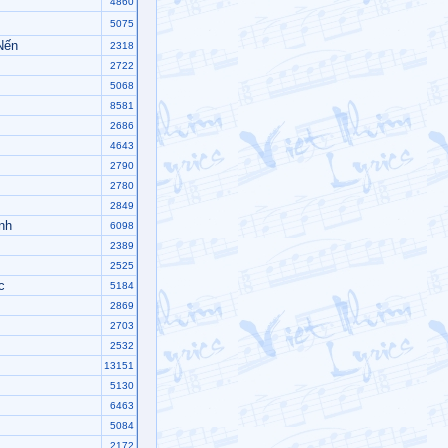
4860
5075
Nến
2318
2722
5068
8581
2686
4643
2790
2780
2849
nh
6098
2389
2525
c
5184
2869
2703
2532
13151
5130
6463
5084
2172