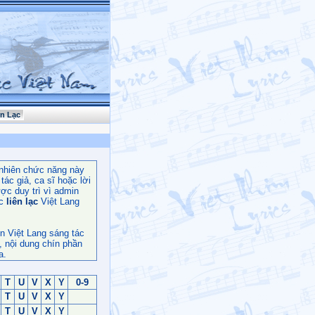
ên Lạc
nhiên chức năng này
ác giả, ca sĩ hoặc lời
ợc duy trì vì admin
c
liên lạc
Việt Lang
n Việt Lang sáng tác
, nội dung chín phần
a.
T
U
V
X
Y
0-9
T
U
V
X
Y
T
U
V
X
Y