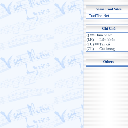
Some Cool Sites
- TuoiTho.Net
Ghi Chú
() == Chưa có lời
(LK) == Liên khúc
(TC) == Tân cổ
(CL) == Cải lương
Others