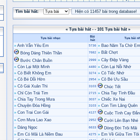
Tìm bài hát:
« Tựa bài hát - - 101 Tựa bài hát »
Bài
Tựa bài nhạc
Tựa bài n
hát
»
Anh Vẫn Yêu Em
»
Bao Năm Ta Chờ E
5736
»
Bất Chợt
Bóng Dáng Thiên Thần
7682
»
Cây Điệp Vàng
Bước Chân Buồn
2999
»
Còn Lại Một Mình
»
Còn Lại Nỗi Nhớ
4480
»
Có Biết Không Em
»
Có Tiếc Nhớ
3274
»
Cô Bé Dỗi Hờn
»
Cô Bé Ưu Sầu
2954
»
Cô Gái Xuân Thì
3103
Chúc Tết
»
Chỉ Còn Trái Tim
»
Chia Tay Tình Đầu
2715
»
Chia Tay Trong Mưa
»
Chiếc Xe Nai
3037
»
Chuyện Đóa Hồng
»
Con Tim Lãng Quên
3103
»
Con Trai Con Gái
4127
Cuộc Tình Cay Đắn
»
Cơn Mưa Lao Xao
2952
Cười Lên Bạn Nhé
»
Dáng Ngọc
6633
Dòng Đời Trôi Mãi
»
Em Có Mãi Là Niềm Đau
»
Em Về Giữa Tim Tôi
4275