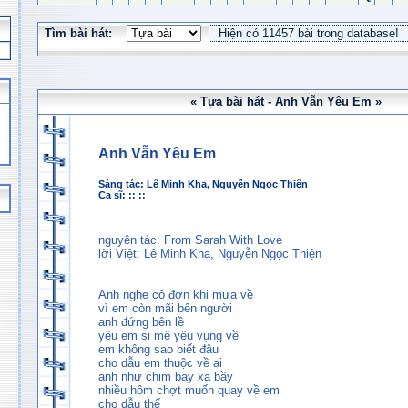
Tìm bài hát:
« Tựa bài hát - Anh Vẫn Yêu Em »
Anh Vẫn Yêu Em
Sáng tác:
Lê Minh Kha
,
Nguyễn Ngọc Thiện
Ca sĩ: :: ::
nguyên tác: From Sarah With Love
lời Việt: Lê Minh Kha, Nguyễn Ngọc Thiện
Anh nghe cô đơn khi mưa về
vì em còn mãi bên người
anh đứng bên lề
yêu em si mê yêu vụng về
em không sao biết đâu
cho dẫu em thuộc về ai
anh như chim bay xa bầy
nhiều hôm chợt muốn quay về em
cho dẫu thế