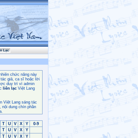
ên Lạc
nhiên chức năng này
ác giả, ca sĩ hoặc lời
ợc duy trì vì admin
c
liên lạc
Việt Lang
n Việt Lang sáng tác
, nội dung chín phần
a.
T
U
V
X
Y
0-9
T
U
V
X
Y
T
U
V
X
Y