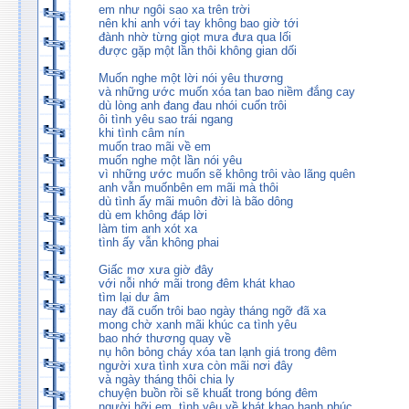
em như ngôi sao xa trên trời
nên khi anh với tay không bao giờ tới
đành nhờ từng giọt mưa đưa qua lối
được gặp một lần thôi không gian dối
Muốn nghe một lời nói yêu thương
và những ước muốn xóa tan bao niềm đắng cay
dù lòng anh đang đau nhói cuốn trôi
ôi tình yêu sao trái ngang
khi tình câm nín
muốn trao mãi về em
muốn nghe một lần nói yêu
vì những ước muốn sẽ không trôi vào lãng quên
anh vẫn muốnbên em mãi mà thôi
dù tình ấy mãi muôn đời là bão dông
dù em không đáp lời
làm tim anh xót xa
tình ấy vẫn không phai
Giấc mơ xưa giờ đây
với nỗi nhớ mãi trong đêm khát khao
tìm lại dư âm
nay đã cuốn trôi bao ngày tháng ngỡ đã xa
mong chờ xanh mãi khúc ca tình yêu
bao nhớ thương quay về
nụ hôn bỏng cháy xóa tan lạnh giá trong đêm
người xưa tình xưa còn mãi nơi đây
và ngày tháng thôi chia ly
chuyện buồn rồi sẽ khuất trong bóng đêm
người hỡi em, tình yêu về khát khao hạnh phúc