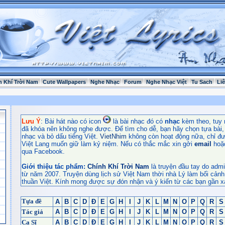
h Khí Trời Nam
Cute Wallpapers
Nghe Nhạc
Forum
Nghe Nhạc Việt
Tu Sach
Li
Lưu Ý
: Bài hát nào có icon
là bài nhạc đó có
nhạc
kèm theo, tuy 
đã khóa nên không nghe được. Để tìm cho dễ, bạn hãy chọn tựa bài, t
nhạc và bỏ dấu tiếng Việt.
VietNhim
không còn hoạt động nữa, chỉ đư
Việt Lang muốn giữ làm kỷ niệm. Nếu có thắc mắc xin gởi
email
hoặ
qua Facebook.
Giới thiệu tác phẩm:
Chính Khí Trời Nam
là truyện đầu tay do admi
từ năm 2007. Truyện dùng lịch sử Việt Nam thời nhà Lý làm bối cảnh
thuần Việt. Kính mong được sự đón nhận và ý kiến từ các bạn gần x
Tựa đề
A
B
C
D
Đ
E
G
H
I
J
K
L
M
N
O
P
Q
R
S
Tác giả
A
B
C
D
Đ
E
G
H
I
J
K
L
M
N
O
P
Q
R
S
Ca Sĩ
A
B
C
D
Đ
E
G
H
I
J
K
L
M
N
O
P
Q
R
S