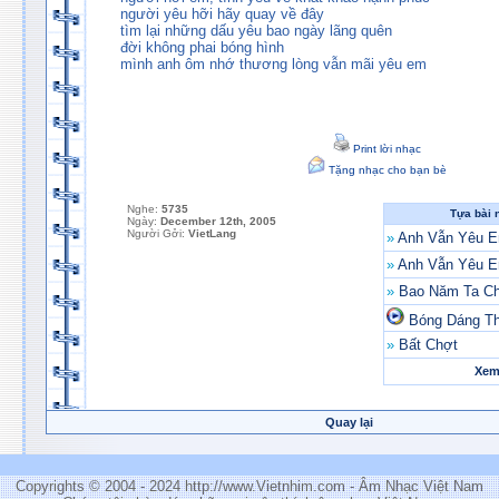
người yêu hỡi hãy quay về đây
tìm lại những dấu yêu bao ngày lãng quên
đời không phai bóng hình
mình anh ôm nhớ thương lòng vẫn mãi yêu em
Print lời nhạc
Tặng nhạc cho bạn bè
Nghe:
5735
Tựa bài 
Ngày:
December 12th, 2005
Người Gởi:
VietLang
»
Anh Vẫn Yêu 
»
Anh Vẫn Yêu 
»
Bao Năm Ta C
Bóng Dáng Th
»
Bất Chợt
Xem 
Quay lại
Copyrights © 2004 - 2024 http://www.Vietnhim.com - Âm Nhạc Việt Nam