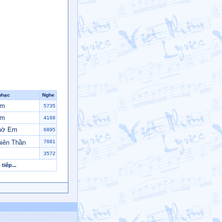
nhạc
Nghe
Em
5735
Em
4168
hờ Em
6895
iên Thần
7681
3572
tiếp...