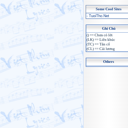
Some Cool Sites
- TuoiTho.Net
Ghi Chú
() == Chưa có lời
(LK) == Liên khúc
(TC) == Tân cổ
(CL) == Cải lương
Others