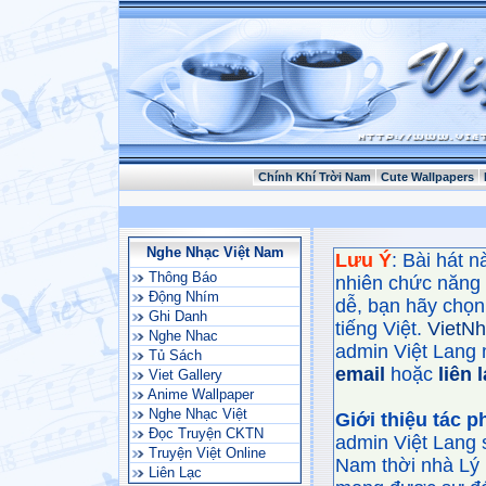
Chính Khí Trời Nam
Cute Wallpapers
Nghe Nhạc Việt Nam
Lưu Ý
: Bài hát 
Thông Báo
nhiên chức năng
Động Nhím
dễ, bạn hãy chọn 
Ghi Danh
tiếng Việt.
VietN
Nghe Nhac
admin Việt Lang 
Tủ Sách
email
hoặc
liên 
Viet Gallery
Anime Wallpaper
Nghe Nhạc Việt
Giới thiệu tác 
Đọc Truyện CKTN
admin Việt Lang 
Truyện Việt Online
Nam thời nhà Lý 
Liên Lạc