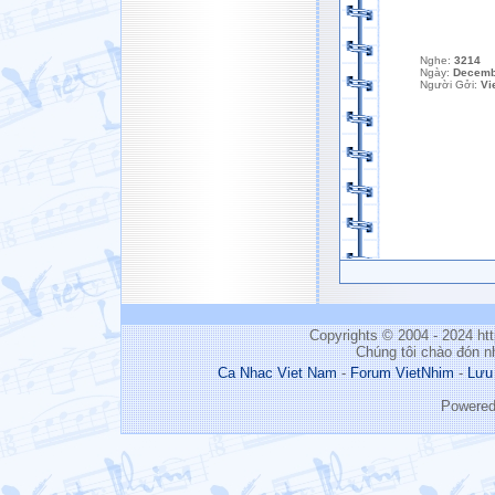
Nghe:
3214
Ngày:
Decemb
Người Gởi:
Vi
Copyrights © 2004 - 2024 h
Chúng tôi chào đón n
Ca Nhac Viet Nam
-
Forum VietNhim
-
Lưu
Powere