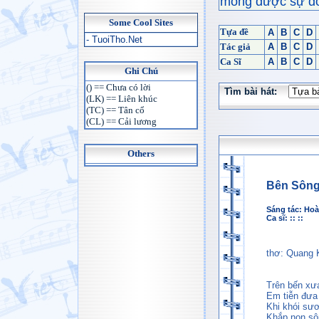
mong được sự đón
Some Cool Sites
Tựa đề
A
B
C
D
- TuoiTho.Net
Tác giả
A
B
C
D
Ca Sĩ
A
B
C
D
Ghi Chú
() == Chưa có lời
Tìm bài hát:
(LK) == Liên khúc
(TC) == Tân cổ
(CL) == Cải lương
Others
Bên Sông
Sáng tác:
Hoà
Ca sĩ: :: ::
thơ: Quang 
Trên bến xư
Em tiễn đưa
Khi khói sư
Khắp non sô