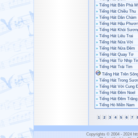
»
Tiếng Hát Bên Phà M
»
Tiếng Hát Chiều Thu
»
Tiếng Hát Dân Chàm
»
Tiếng Hát Hậu Phươ
»
Tiếng Hát Khói Sươn
»
Tiếng Hát Liêu Trai
»
Tiếng Hát Nửa Vời
»
Tiếng Hát Nửa Đêm
»
Tiếng Hát Quay Tơ
»
Tiếng Hát Từ Nhịp T
»
Tiếng Hát Trái Tim
Tiếng Hát Trên Sôn
»
Tiếng Hát Trong Sươ
»
Tiếng Hát Với Cung 
»
Tiếng Hát Đêm Noel
»
Tiếng Hát Đêm Trăng
»
Tiếng Hò Miền Nam
[
]
[
]
[
]
[
]
[
]
[
]
[
]
[
1
2
3
4
5
6
7
Copyrights © 2004 - 2024 h