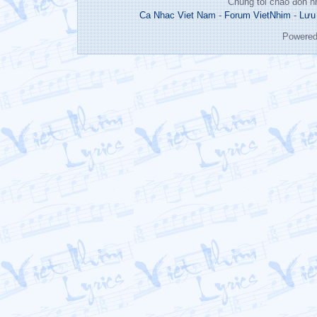
Chúng tôi chào đón n
Ca Nhac Viet Nam
-
Forum VietNhim
-
Lưu
Powere