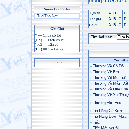
mong được sự đón
Some Cool Sites
Tựa đề
A
B
C
D
- TuoiTho.Net
Tác giả
A
B
C
D
Ca Sĩ
A
B
C
D
Ghi Chú
() == Chưa có lời
Tìm bài hát:
(LK) == Liên khúc
(TC) == Tân cổ
(CL) == Cải lương
Tựa bài n
Others
»
Thương Về Cố Đô
»
Thương Về Em
»
Thương Về Mẹ Huế
»
Thương Về Miền Đất
»
Thương Về Quê Cha
»
Thương Về Xứ Thượ
»
Thương Đời Hoa
»
Tia Nắng Cô Đơn
»
Tia Nắng Dưới Mưa
»
Tiếc
»
Tiếc Một Người