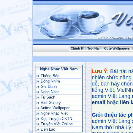
Chính Khí Trời Nam
Cute Wallpapers
Nghe Nhạc Việt Nam
Lưu Ý
: Bài hát 
Thông Báo
nhiên chức năng
Động Nhím
dễ, bạn hãy chọn 
Ghi Danh
tiếng Việt.
VietN
Nghe Nhac
admin Việt Lang 
Tủ Sách
email
hoặc
liên 
Viet Gallery
Anime Wallpaper
Nghe Nhạc Việt
Giới thiệu tác 
Đọc Truyện CKTN
admin Việt Lang 
Truyện Việt Online
Nam thời nhà Lý 
Liên Lạc